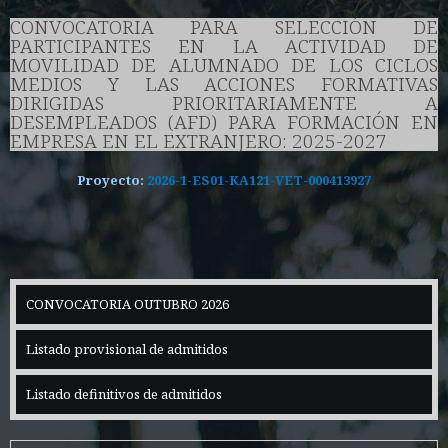
CONVOCATORIA PARA SELECCIÓN DE
PARTICIPANTES EN LA ACTIVIDAD DE
MOVILIDAD DE ALUMNADO DE LOS CICLOS
MEDIOS Y LAS ACCIONES FORMATIVAS
DIRIGIDAS PRIORITARIAMENTE A
DESEMPLEADOS (AFD) PARA FORMACIÓN EN
EMPRESA EN EL EXTRANJERO: 2025-2027
Proyecto:
2026-1-ES01-KA121-VET-000413927
CONVOCATORIA OUTUBRO 2026
Listado provisional de admitidos
Listado definitivos de admitidos