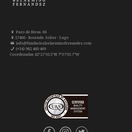
Pazo de Rivas, 66
27466 - Rosende, Sober - Lugo
info@fundacionbelarminofernandez.com
(+34) 982 460 469
Coordenadas 42°27'50.3"N 7°37'05.7"W