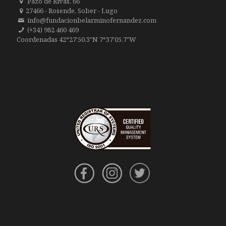
Pazo de Rivas, 66
27466 - Rosende, Sober - Lugo
info@fundacionbelarminofernandez.com
(+34) 982 460 469
Coordenadas 42°27'50.3"N 7°37'05.7"W