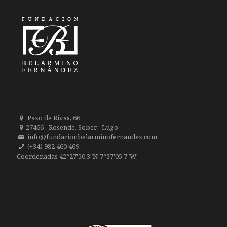
Pazo de Rivas, 66
27466 - Rosende, Sober - Lugo
info@fundacionbelarminofernandez.com
(+34) 982 460 469
Coordenadas 42°27'50.3"N 7°37'05.7"W