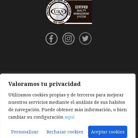
Valoramos tu privacidad
Utilizamos cookies propias y de terceros para mejorar
nuestros servicios mediante el análisis de sus habitos
de navegación. Puede obtener más información, o bien
cambiar su configuración
aquí
Aviso legal
|
Política de privacidad
|
Política de cookies
Personalizar
Rechazar cookies
Aceptar cookies