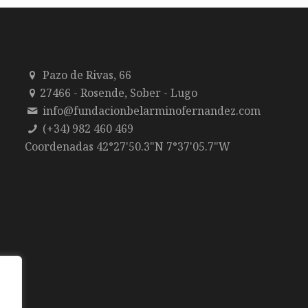
Pazo de Rivas, 66
27466 - Rosende, Sober - Lugo
info@fundacionbelarminofernandez.com
(+34) 982 460 469
Coordenadas 42°27'50.3"N 7°37'05.7"W