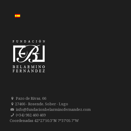
Pazo de Rivas, 66
27466 - Rosende, Sober - Lugo
info@fundacionbelarminofernandez.com
(+34) 982 460 469
Coordenadas 42°27'50.3"N 7°37'05.7"W