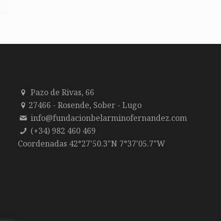
s
Pazo de Rivas, 66
27466 - Rosende, Sober - Lugo
info@fundacionbelarminofernandez.com
(+34) 982 460 469
Coordenadas 42°27'50.3"N 7°37'05.7"W