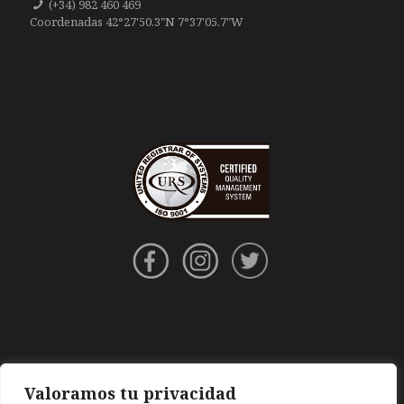
(+34) 982 460 469
Coordenadas 42°27'50.3"N 7°37'05.7"W
Valoramos tu privacidad