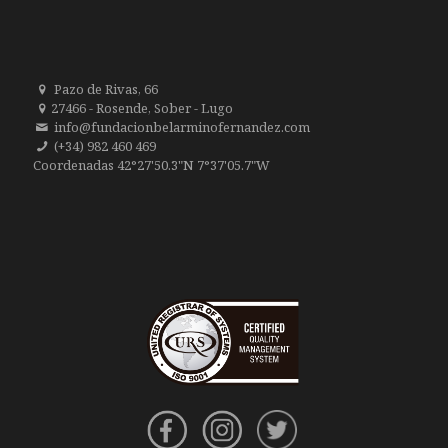
Pazo de Rivas, 66
27466 - Rosende, Sober - Lugo
info@fundacionbelarminofernandez.com
(+34) 982 460 469
Coordenadas 42°27'50.3"N 7°37'05.7"W