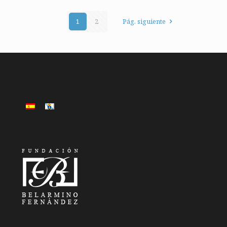
1
2
Pág. siguiente