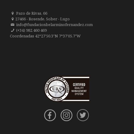
Pazo de Rivas, 66
27466 - Rosende, Sober - Lugo
info@fundacionbelarminofernandez.com
(+34) 982 460 469
Coordenadas 42°27'50.3"N 7°37'05.7"W