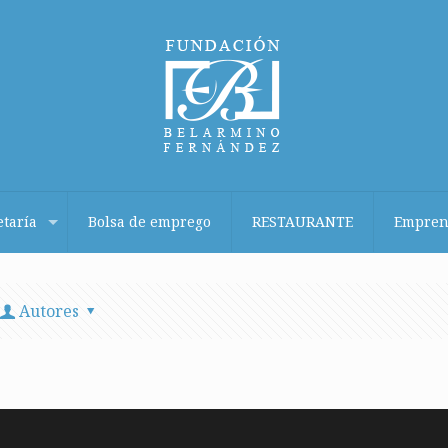
etaría
Bolsa de emprego
RESTAURANTE
Empren
Autores