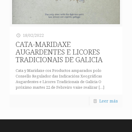
18/02/2022
CATA-MARIDAXE
AUGARDENTES E LICORES
TRADICIONAIS DE GALICIA
Cata y Maridaxe cos Productos amparados polo
Consello Regulador das Indicacións Xeográficas
Augardentes e Licores Tradicionais de Galicia O
próximo martes 22 de Febreiro vaise realizar
[…]
Leer más