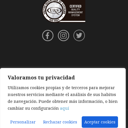
Valoramos tu privacidad
Utilizamos cookies propias y de terceros para mejorar
nuestros servicios mediante el análisis de sus habitos
de navegación. Puede obtener más información, o bien
cambiar su configuración
aquí
Aviso legal
|
Política de privacidad
|
Política de cookies
Personalizar
Rechazar cookies
Aceptar cookies