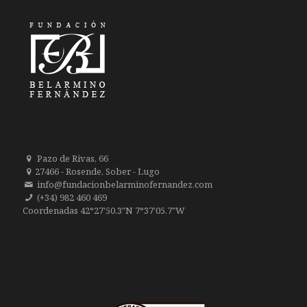
Pazo de Rivas, 66
27466 - Rosende, Sober - Lugo
info@fundacionbelarminofernandez.com
(+34) 982 460 469
Coordenadas 42°27'50.3"N 7°37'05.7"W