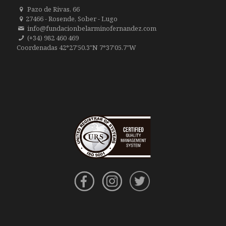
Pazo de Rivas, 66
27466 - Rosende, Sober - Lugo
info@fundacionbelarminofernandez.com
(+34) 982 460 469
Coordenadas 42°27'50.3"N 7°37'05.7"W