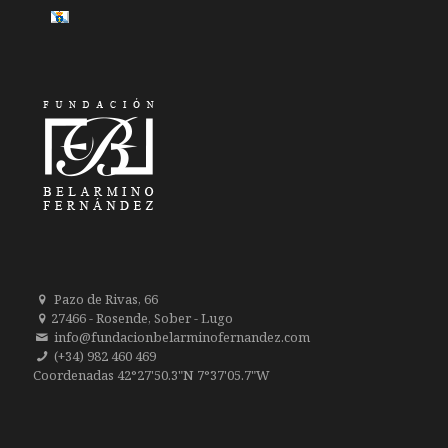
Pazo de Rivas, 66
27466 - Rosende, Sober - Lugo
info@fundacionbelarminofernandez.com
(+34) 982 460 469
Coordenadas 42°27'50.3"N 7°37'05.7"W