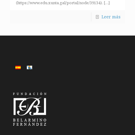
(https://www.edu.xunta.gal/portal/node/39134).
[…]
Leer más