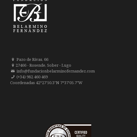
Pazo de Rivas, 66
27466 - Rosende, Sober - Lugo
info@fundacionbelarminofernandez.com
(+34) 982 460 469
Coordenadas 42°27'50.3"N 7°37'05.7"W