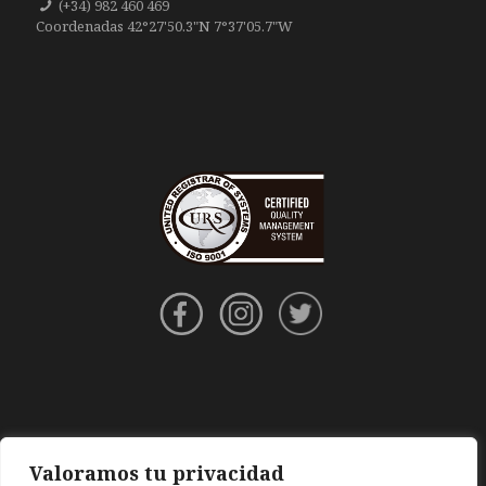
(+34) 982 460 469
Coordenadas 42°27'50.3"N 7°37'05.7"W
Valoramos tu privacidad